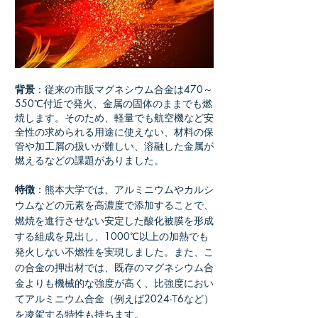
背景
：従来の市販マグネシウム合金は
470～
550
℃付近で発火、金属の固体のままでも燃
焼します。そのため、軽量でも航空機など安
全性の求められる用途に使えない、材料の保
管や加工屑の扱いが難しい、溶融した金属が
燃えるなどの課題がありました。
特徴
：熊本大学では、アルミニウムやカルシ
ウムなどの元素を高濃度で添加することで、
燃焼を進行させない安定した酸化被膜を形成
する組成を見出し、
1000
℃以上の加熱でも
発火しない不燃性を実現しました。また、こ
の合金の押出材では、既存のマグネシウム合
金よりも機械的な強度が高く、比強度におい
てアルミニウム合金（例えば
2024-
6
など）
T
を凌駕する特性も持ちます。