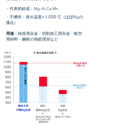
・代表的組成：
Mg-Al-Ca-Mn
・不燃性：発火温度
≌1,050
℃（ほぼ
の
Mg
沸点）
用途
：鋳造用合金・切削加工用合金・航空
用材料・鋼材の熱処理浴など