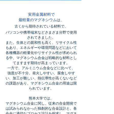
実用金属材料で
最軽量のマグネシウム
は、
古くから期待されている材料で、
パソコンや携帯端末などさまざま分野で使用
されてきました。
また、生体との親和性も高く、リサイクル性
もあり、エネルギーや環境問題などにおいて
各種機器の軽量化やリサイクル性が求められ
る中、マグネシウム合金は戦略的な材料とし
てますます期待が高まっています。
一方で、アルミニウム合金などに比べて、
強度が不十分、発火しやすい、腐食しやす
い、加工が難しい、熱伝導性が高くないなど
の課題があり、マグネシウム合金の用途は限
られています。
熊本大学では、
マグネシウム合金に関し、従来の合金開発で
は試みられなかった独創的な合金設計と、各
合金に適切なプロセス設計を探求し、マグネ