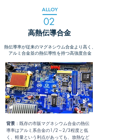
ALLOY
02
高熱伝導合金
熱伝導率が従来のマグネシウム合金より高く、
アルミ合金並の熱伝導性を持つ高強度合金
背景
：
既存の市販マグネシウム合金の熱伝
導率はアルミ系合金の
1/2～2/3
程度と低
く、軽量という利点があっても、放熱など