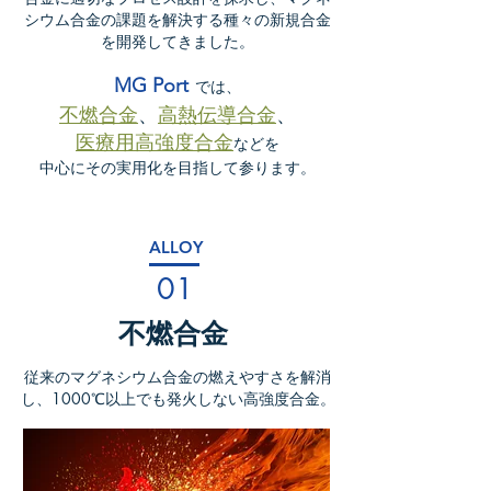
シウム合金の課題を解決する種々の新規合金
を開発してきました。
MG Por
t
では、
不燃合金
、
高熱伝導合金
、
医療用高強度合金
などを
中心にその実用化を目指して参ります。
ALLOY
01
​不燃合金
従来のマグネシウム合金の燃えやすさを解消
し、1000℃以上でも発火しない高強度合金。