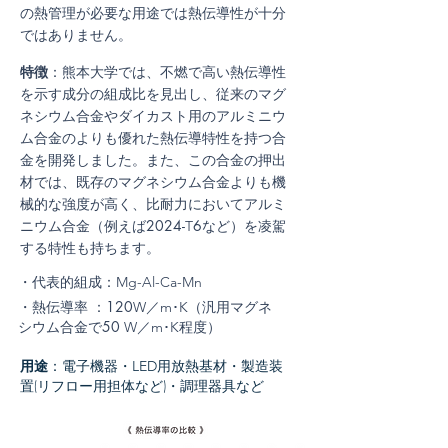
の熱管理が必要な用途では熱伝導性が十分
ではありません。
特徴
：熊本大学では、不燃で高い熱伝導性
を示す成分の組成比を見出し、従来のマグ
ネシウム合金やダイカスト用のアルミニウ
ム合金のよりも優れた熱伝導特性を持つ合
金を開発しました。また、この合金の押出
材では、既存のマグネシウム合金よりも機
械的な強度が高く、比耐力においてアルミ
ニウム合金（例えば
2024-
6
など）を凌駕
T
する特性も持ちます。
・代表的組成：
Mg-Al-Ca-Mn
・熱伝導率 ：
120
／
･
（汎用マグネ
W
m
K
シウム合金で
50
／
･
程度）
W
m
K
用途
：電子機器・
用放熱基材・製造装
LED
置(リフロー用担体など)​・調理器具など