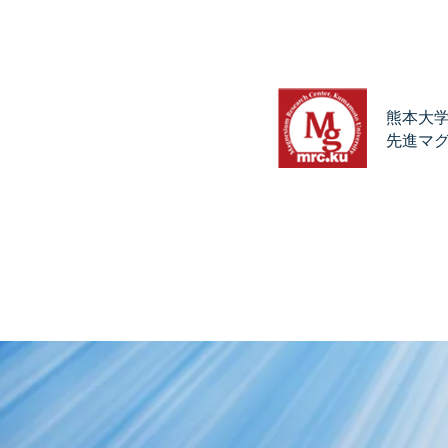
熊本大
先進マ